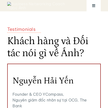
Skip
Toggle
to
Navigatio
content
Trang chủ
Testimonials
Khách hàng và Đối
Về Coach Ngọc Ánh
tác nói gì về Ánh?
Dịch vụ
Khóa học
Nguyễn Hải Yến
Tài khoản
Founder & CEO YCompass,
Nguyên giám đốc nhân sự tại OCG, The
Bank