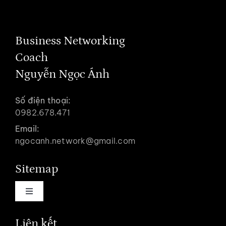
Business Networking
Coach
Nguyễn Ngọc Ánh
Số điện thoại:
0982.678.471
Email:
ngocanh.network@gmail.com
Sitemap
Toggle
Navigation
Trang chủ
Liên kết