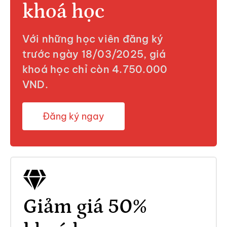
khoá học
Với những học viên đăng ký
trước ngày 18/03/2025, giá
khoá học chỉ còn 4.750.000
VND.
Đăng ký ngay
Giảm giá 50%