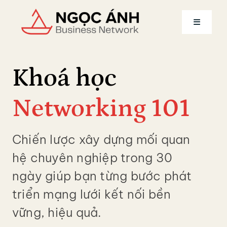
Skip
to
Toggle
content
Navigatio
Trang chủ
Khoá học
Về Coach Ngọc Ánh
Networking 101
Dịch vụ
Chiến lược xây dựng mối quan
hệ chuyên nghiệp trong 30
Khóa học
ngày giúp bạn từng bước phát
triển mạng lưới kết nối bền
Tài khoản
vững, hiệu quả.