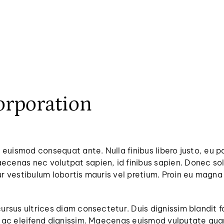
orporation
, euismod consequat ante. Nulla finibus libero justo, eu 
cenas nec volutpat sapien, id finibus sapien. Donec soll
r vestibulum lobortis mauris vel pretium. Proin eu magna 
cursus ultrices diam consectetur. Duis dignissim blandit
is ac eleifend dignissim. Maecenas euismod vulputate qua