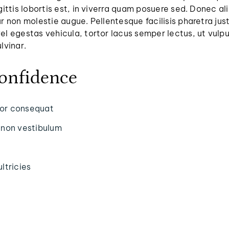
gittis lobortis est, in viverra quam posuere sed. Donec a
ur non molestie augue. Pellentesque facilisis pharetra 
el egestas vehicula, tortor lacus semper lectus, ut vulpu
lvinar.
confidence
rtor consequat
 non vestibulum
ultricies