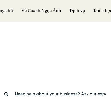
ng chủ
Về Coach Ngọc Ánh
Dịch vụ
Khóa họ
business help cente
How we can help you?
earch
or: