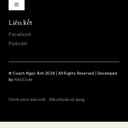
Trang chủ
Liên kết
Facebook
Về coach Ngọc Ánh
Podcast
Dịch vụ
© Coach Ngọc Ánh 2024 | All Rights Reserved | Developed
Podcast
by
NAUCode
Khoá học
Chính sách bảo mật
.
Điều khoản sử dụng
Liên hệ