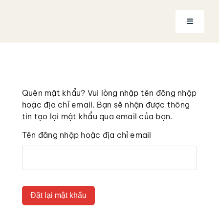
Trang chủ
Quên mật khẩu? Vui lòng nhập tên đăng nhập
Về Coach
hoặc địa chỉ email. Bạn sẽ nhận được thông
tin tạo lại mật khẩu qua email của bạn.
Dịch vụ
Tên đăng nhập hoặc địa chỉ email
Khóa học
Tài khoản
Đặt lại mật khẩu