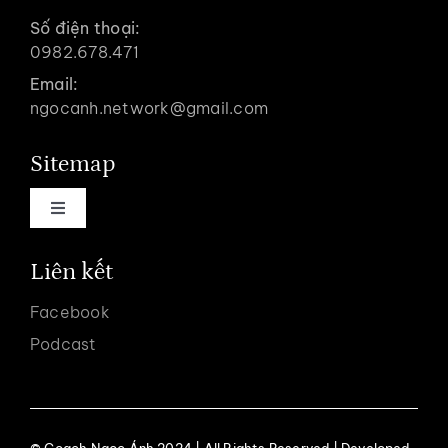
Số điện thoại:
0982.678.471
Email:
ngocanh.network@gmail.com
Sitemap
Toggle
Navigation
Trang chủ
Liên kết
Facebook
Về coach Ngọc Ánh
Podcast
Dịch vụ
© Coach Ngọc Ánh 2024 | All Rights Reserved | Developed