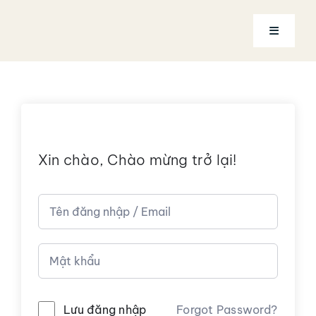
Skip
to
Toggle
content
Navigatio
Trang chủ
Về Coach Ngọc Ánh
Xin chào, Chào mừng trở lại!
Dịch vụ
Khóa học
Tài khoản
Alternative:
Lưu đăng nhập
Forgot Password?