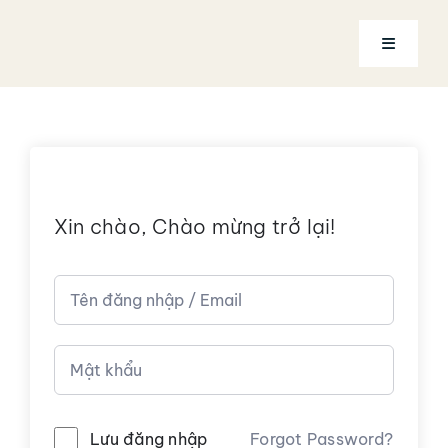
Skip
to
Toggle
content
Navigatio
Trang chủ
Về Coach
Xin chào, Chào mừng trở lại!
Dịch vụ
Khóa học
Tài khoản
Alternative:
Lưu đăng nhập
Forgot Password?