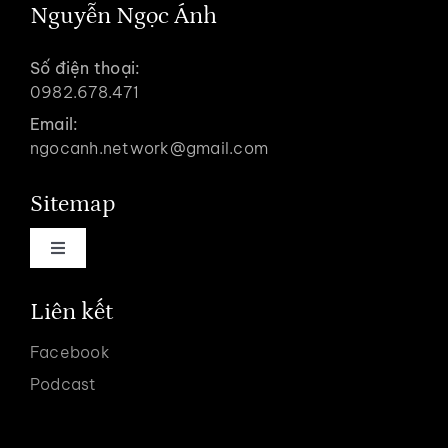
Nguyễn Ngọc Ánh
Số điện thoại:
0982.678.471
Email:
ngocanh.network@gmail.com
Sitemap
Toggle
Navigation
Trang chủ
Liên kết
Facebook
Về coach Ngọc Ánh
Podcast
Dịch vụ