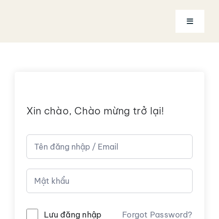
Skip
to
Toggle
content
Navigatio
Trang chủ
Về Coach
Xin chào, Chào mừng trở lại!
Dịch vụ
Khóa học
Tài khoản
Alternative:
Lưu đăng nhập
Forgot Password?