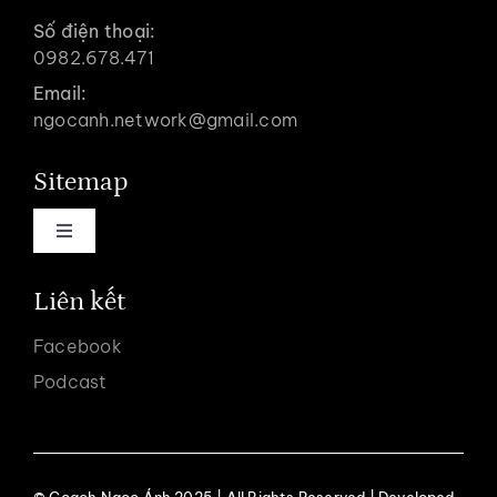
Số điện thoại:
0982.678.471
Email:
ngocanh.network@gmail.com
Sitemap
Toggle
Navigation
Trang chủ
Liên kết
Facebook
Về coach Ngọc Ánh
Podcast
Dịch vụ
© Coach Ngọc Ánh 2025 | All Rights Reserved | Developed