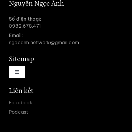
Nguyễn Ngọc Ánh
Số điện thoại:
0982.678.471
Email:
ngocanh.network@gmail.com
Sitemap
Toggle
Navigation
Trang chủ
Liên kết
Facebook
Về coach Ngọc Ánh
Podcast
Dịch vụ