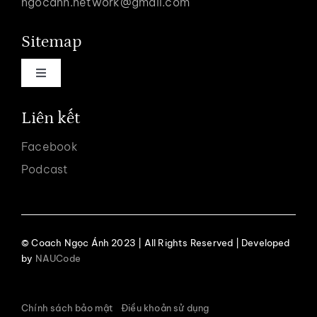
ngocanh.network@gmail.com
Sitemap
Toggle
Navigation
Trang chủ
Liên kết
Facebook
Về coach Ngọc Ánh
Podcast
Dịch vụ
© Coach Ngọc Ánh 2023 | All Rights Reserved | Developed
Podcast
by
NAUCode
Khoá học
Chính sách bảo mật
.
Điều khoản sử dụng