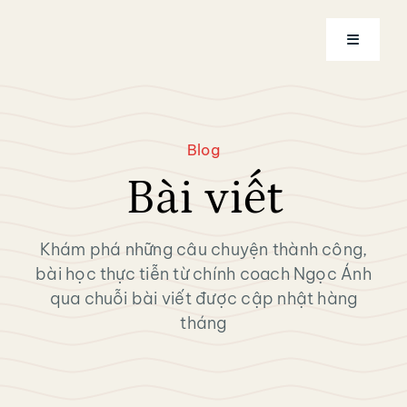
Skip
to
Toggle
content
Navigatio
Trang chủ
Blog
Về Coach
Bài viết
Dịch vụ
Khám phá những câu chuyện thành công,
bài học thực tiễn từ chính coach Ngọc Ánh
Khóa học
qua chuỗi bài viết được cập nhật hàng
tháng
Tài khoản